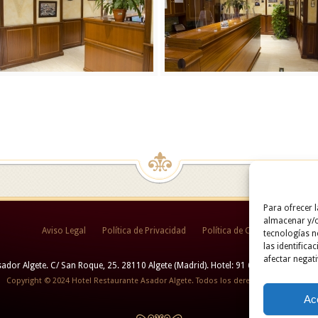
Para ofrecer 
almacenar y/o
Aviso Legal
Política de Privacidad
Política de Cookies
tecnologías 
las identifica
afectar negati
ador Algete. C/ San Roque, 25. 28110 Algete (Madrid). Hotel: 91 628 29 05 / Resta
Copyright © 2024 Hotel Restaurante Asador Algete. Todos los derechos reservados.
Ac