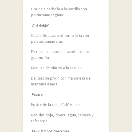
Flor de alcachofa a la parrilla con
parmesano regiano
2º a elegir
Cochinillo asado al horno leña con
patatas panaderas
Entrecot a la parrilla carbón con su
guarnición
Merluza de pincho a la cazuela
Delicias de pitxin con mahonesa de
manzana asada
Postre
Postre de la casa, Café y licor
Bebida: Rioja, Ribera, agua, cerveza y
refrescos
PRECIO: 66€/persona.