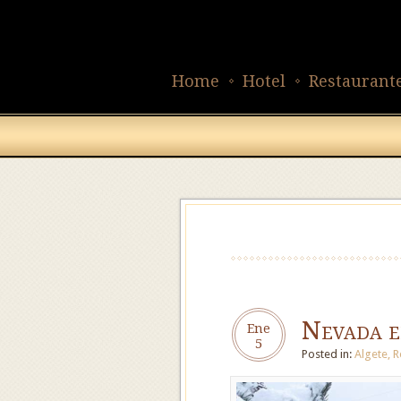
Home
Hotel
Restaurant
Nevada e
Ene
5
Posted in:
Algete
,
R