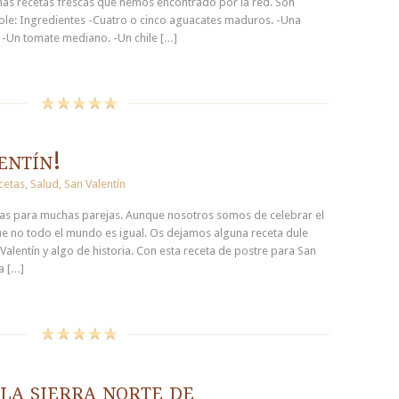
nas recetas frescas que hemos encontrado por la red. Son
e: Ingredientes -Cuatro o cinco aguacates maduros. -Una
 -Un tomate mediano. -Un chile […]
entín!
cetas
,
Salud
,
San Valentín
das para muchas parejas. Aunque nosotros somos de celebrar el
e no todo el mundo es igual. Os dejamos alguna receta dule
Valentín y algo de historia. Con esta receta de postre para San
a […]
la sierra norte de