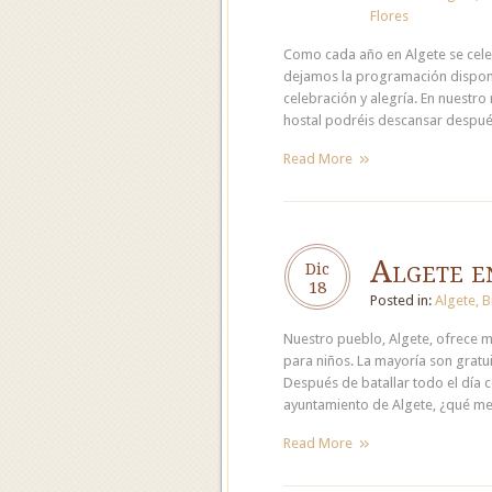
Flores
Como cada año en Algete se celebr
dejamos la programación disponi
celebración y alegría. En nuestro
hostal podréis descansar despué
Read More
Algete e
Dic
18
Posted in:
Algete
,
B
Nuestro pueblo, Algete, ofrece m
para niños. La mayoría son gratui
Después de batallar todo el día 
ayuntamiento de Algete, ¿qué mej
Read More