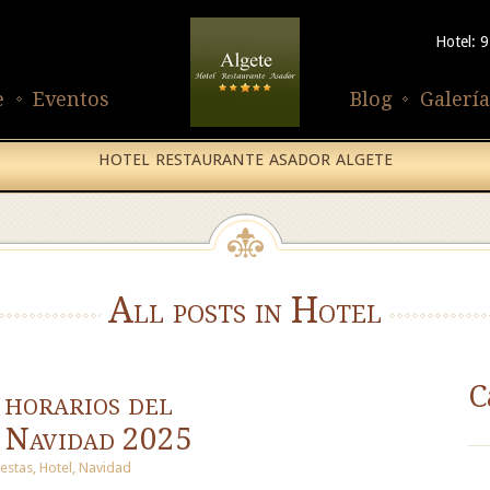
Hotel: 
e
Eventos
Blog
Galería
HOTEL RESTAURANTE ASADOR ALGETE
All posts in Hotel
C
 horarios del
 Navidad 2025
iestas
,
Hotel
,
Navidad