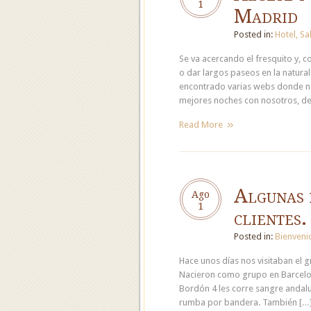
1
Madrid
Posted in:
Hotel
,
Sa
Se va acercando el fresquito y, co
o dar largos paseos en la natur
encontrado varias webs donde no
mejores noches con nosotros, de 
Read More
Algunas 
Ago
1
clientes.
Posted in:
Bienveni
Hace unos días nos visitaban el 
Nacieron como grupo en Barcelon
Bordón 4 les corre sangre andalu
rumba por bandera. También […