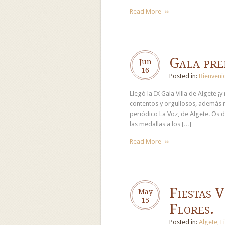
Read More
Gala pre
Jun
16
Posted in:
Bienveni
Llegó la IX Gala Villa de Algete ¡
contentos y orgullosos, además n
periódico La Voz, de Algete. Os d
las medallas a los […]
Read More
Fiestas V
May
15
Flores.
Posted in:
Algete
,
F