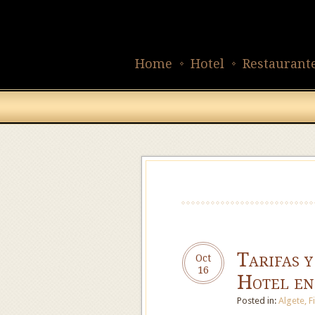
Home
Hotel
Restaurant
Tarifas y
Oct
16
Hotel en
Posted in:
Algete
,
F