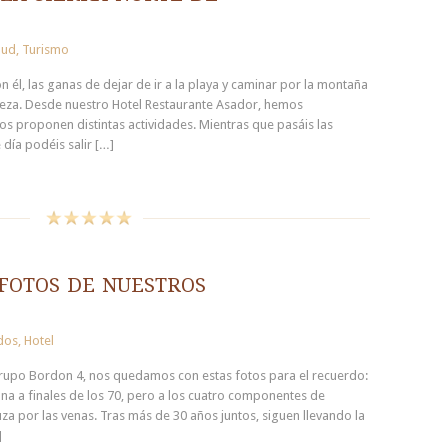
lud
,
Turismo
n él, las ganas de dejar de ir a la playa y caminar por la montaña
aleza. Desde nuestro Hotel Restaurante Asador, hemos
s proponen distintas actividades. Mientras que pasáis las
día podéis salir […]
fotos de nuestros
dos
,
Hotel
grupo Bordon 4, nos quedamos con estas fotos para el recuerdo:
a a finales de los 70, pero a los cuatro componentes de
za por las venas. Tras más de 30 años juntos, siguen llevando la
]