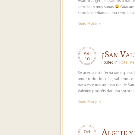
Asador Algete, os vamos a dar u
sencillas y muy sanas
Guacamol
cebolla mediana o una cebolleta.
Read More
¡San Val
Feb
10
Posted in:
Hotel
,
Re
Se acerca esta fecha tan espera
amor todos los días, sabemos qu
para este maravilloso día de San 
Valentín podréis dar una sorpres
Read More
Algete y 
Oct