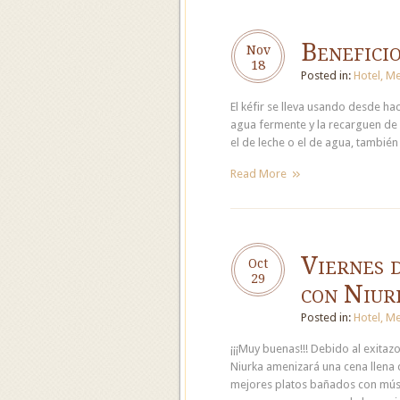
Beneficio
Nov
18
Posted in:
Hotel
,
Me
El kéfir se lleva usando desde ha
agua fermente y la recarguen de 
el de leche o el de agua, también
Read More
Viernes d
Oct
29
con Niur
Posted in:
Hotel
,
Me
¡¡¡Muy buenas!!! Debido al exitazo
Niurka amenizará una cena llena d
mejores platos bañados con música