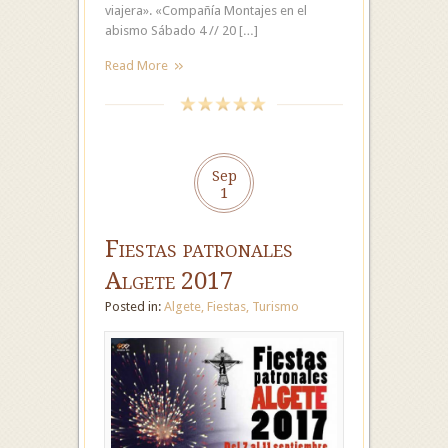
viajera». «Compañía Montajes en el
abismo Sábado 4 // 20 […]
Read More
Sep
1
Fiestas patronales
Algete 2017
Posted in:
Algete
,
Fiestas
,
Turismo