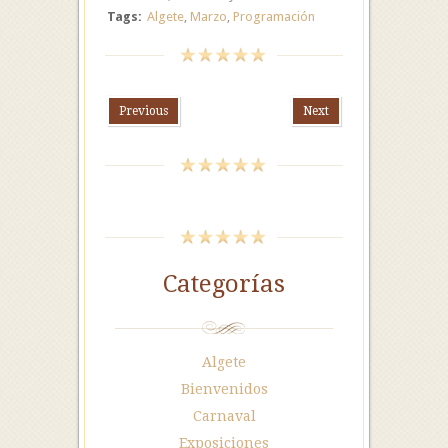
Tags:
Algete
,
Marzo
,
Programación
Previous
Next
Categorías
Algete
Bienvenidos
Carnaval
Exposiciones