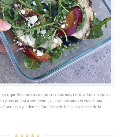
lbaricoque Siempre os damos recetas muy enfocadas a la época
o y hoy no iba a ser menos, os traemos una receta de una
 súper sana y, además, facilísima de hacer. La receta de la