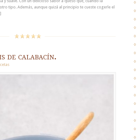
a y suave. Con un delicioso sabor a queso que, cuando la
tro tipo. Además, aunque quizá al principio te cueste cogerle el
]
s de calabacín.
cetas