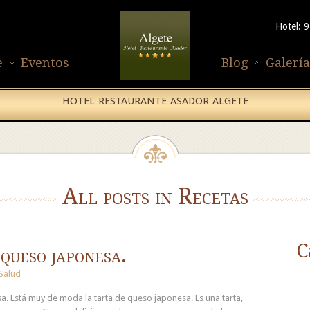
Hotel: 
e
Eventos
Blog
Galería
HOTEL RESTAURANTE ASADOR ALGETE
All posts in Recetas
C
queso japonesa.
Salud
a. Está muy de moda la tarta de queso japonesa. Es una tarta,