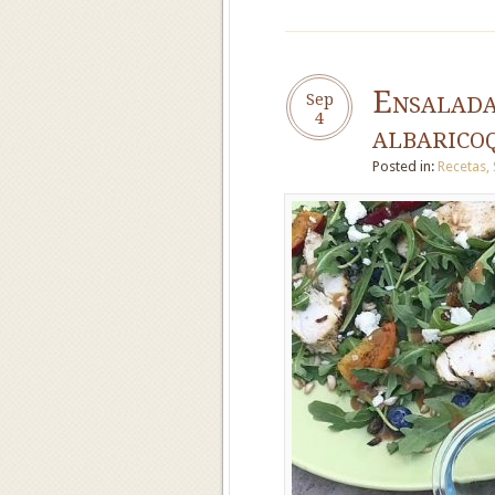
Ensalada
Sep
4
albarico
Posted in:
Recetas
,