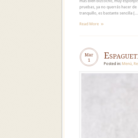
más bien bizcocho, muy esponjos
pruebas, ya no querrás hacer de o
tranquillo, es bastante sencilla […
Read More
Espagueti
Mar
1
Posted in:
Menú
,
Re