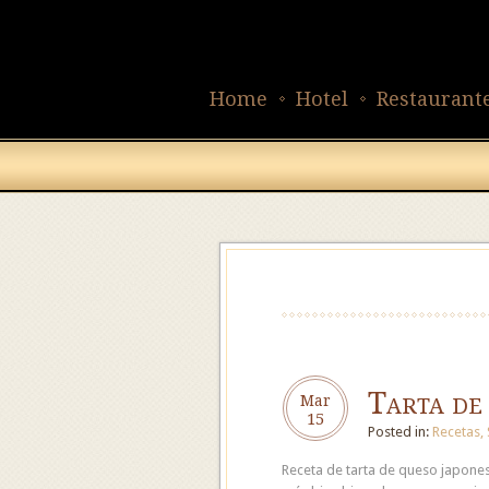
Home
Hotel
Restaurant
Tarta de 
Mar
15
Posted in:
Recetas
,
Receta de tarta de queso japones