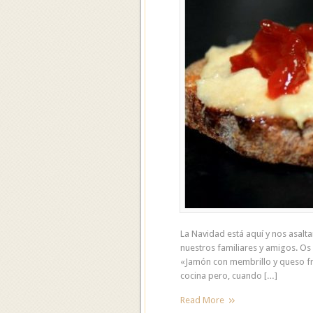
La Navidad está aquí y nos asal
nuestros familiares y amigos. Os
«Jamón con membrillo y queso fr
cocina pero, cuando […]
Read More