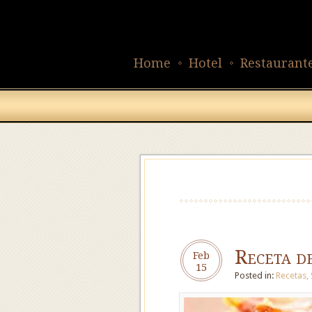
Home
Hotel
Restaurant
Receta d
Feb
15
Posted in:
Recetas
,