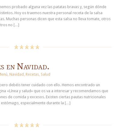
hemos probado alguna vez las patatas bravas y, según dónde
istintos. Hoy os traemos nuestra personal receta de la salsa
as. Muchas personas dicen que esta salsa no lleva tomate, otros
otros no […]
s en Navidad.
Menú
,
Navidad
,
Recetas
,
Salud
pero debéis tener cuidado con ello. Hemos encontrado un
ágina «Línea y salud» que os va a interesar y recomendamos que
nes de comida y excesos. Existen ciertas pautas nutricionales
u estómago, especialmente durante la […]