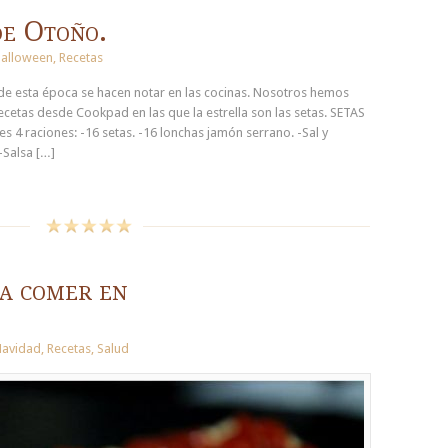
de Otoño.
alloween
,
Recetas
de esta época se hacen notar en las cocinas. Nosotros hemos
ecetas desde Cookpad en las que la estrella son las setas. SETAS
4 raciones: -16 setas. -16 lonchas jamón serrano. -Sal y
-Salsa […]
ra comer en
avidad
,
Recetas
,
Salud