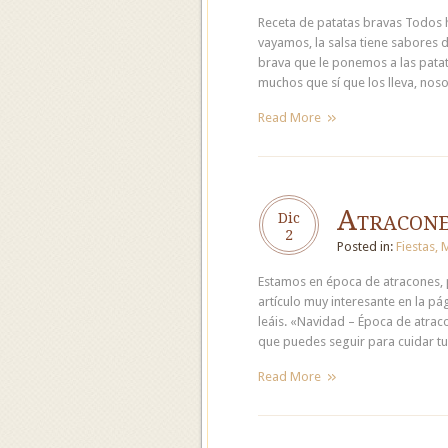
Receta de patatas bravas Todos 
vayamos, la salsa tiene sabores d
brava que le ponemos a las patat
muchos que sí que los lleva, nos
Read More
Atracone
Dic
2
Posted in:
Fiestas
,
Estamos en época de atracones, 
artículo muy interesante en la p
leáis. «Navidad – Época de atraco
que puedes seguir para cuidar t
Read More