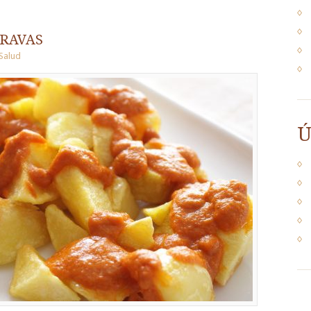
bravas
Salud
Ú