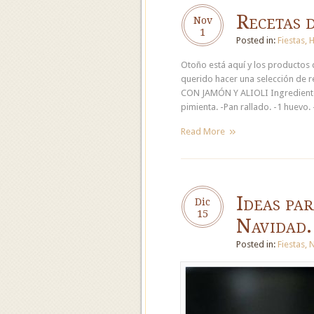
Recetas 
Nov
1
Posted in:
Fiestas
,
H
Otoño está aquí y los productos 
querido hacer una selección de r
CON JAMÓN Y ALIOLI Ingredientes 
pimienta. -Pan rallado. -1 huevo. 
Read More
Ideas pa
Dic
15
Navidad.
Posted in:
Fiestas
,
N