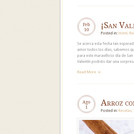
¡San Val
Feb
10
Posted in:
Hotel
,
Re
Se acerca esta fecha tan espera
amor todos los días, sabemos qu
para este maravilloso día de San 
Valentín podréis dar una sorpres
Read More
Arroz co
Ago
1
Posted in:
Recetas
,