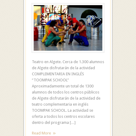
Teatro en Algete. Cerca de 1.300 alumnos
de Algete disfrutarán de la actividad
COMPLEMENTARIA EN INGLÉS
“TOOMPAK SCHOOL”
Aproximadamente un total de 1300
alumnos de todos los centros públicos
de Algete disfrutarán de la actividad de
teatro complementaria en inglés
TOOMPAK SCHOOL. La actividad se
oferta a todos los centros escolares
dentro del programa […]
Read More