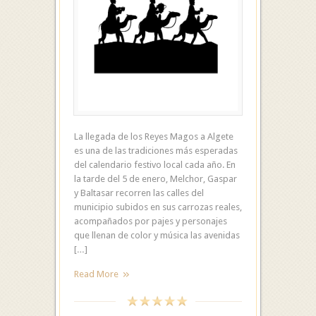
La llegada de los Reyes Magos a Algete
es una de las tradiciones más esperadas
del calendario festivo local cada año. En
la tarde del 5 de enero, Melchor, Gaspar
y Baltasar recorren las calles del
municipio subidos en sus carrozas reales,
acompañados por pajes y personajes
que llenan de color y música las avenidas
[…]
Read More