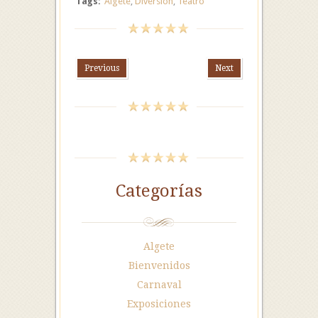
Tags:
Algete
,
Diversión
,
Teatro
Previous
Next
Categorías
Algete
Bienvenidos
Carnaval
Exposiciones