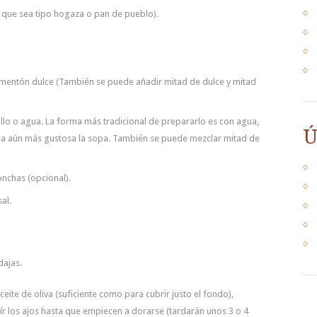
 que sea tipo hogaza o pan de pueblo).
imentón dulce (También se puede añadir mitad de dulce y mitad
pollo o agua. La forma más tradicional de prepararlo es con agua,
Ú
da aún más gustosa la sopa. También se puede mezclar mitad de
onchas (opcional).
sal.
dajas.
ceite de oliva (suficiente como para cubrir justo el fondo),
ír los ajos hasta que empiecen a dorarse (tardarán unos 3 o 4