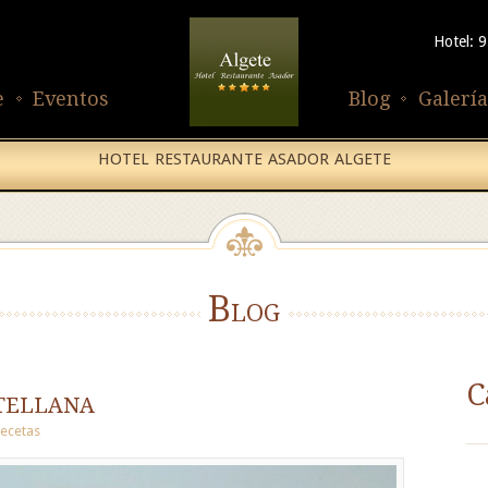
Hotel: 
e
Eventos
Blog
Galería
HOTEL RESTAURANTE ASADOR ALGETE
Blog
C
tellana
ecetas