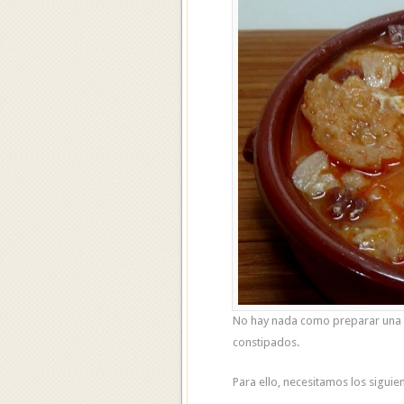
No hay nada como preparar una b
constipados.
Para ello, necesitamos los siguie