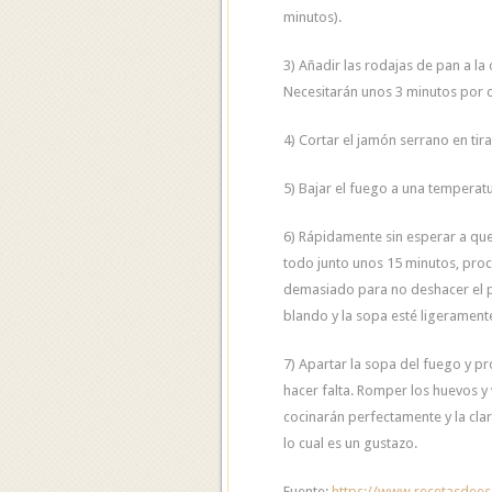
minutos).
3) Añadir las rodajas de pan a la 
Necesitarán unos 3 minutos por c
4) Cortar el jamón serrano en tiras
5) Bajar el fuego a una temperatu
6) Rápidamente sin esperar a que
todo junto unos 15 minutos, pro
demasiado para no deshacer el pa
blando y la sopa esté ligerament
7) Apartar la sopa del fuego y pr
hacer falta. Romper los huevos y 
cocinarán perfectamente y la clar
lo cual es un gustazo.
Fuente:
https://www.recetasdees