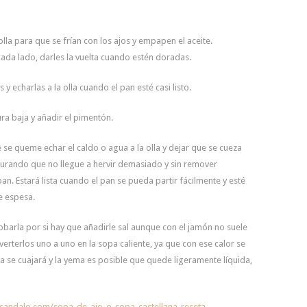
olla para que se frían con los ajos y empapen el aceite.
ada lado, darles la vuelta cuando estén doradas.
 y echarlas a la olla cuando el pan esté casi listo.
ra baja y añadir el pimentón.
 se queme echar el caldo o agua a la olla y dejar que se cueza
curando que no llegue a hervir demasiado y sin remover
n. Estará lista cuando el pan se pueda partir fácilmente y esté
e espesa.
obarla por si hay que añadirle sal aunque con el jamón no suele
verterlos uno a uno en la sopa caliente, ya que con ese calor se
a se cuajará y la yema es posible que quede ligeramente líquida,
candalo.com/sopa-de-ajo-o-sopa-castellana-receta-