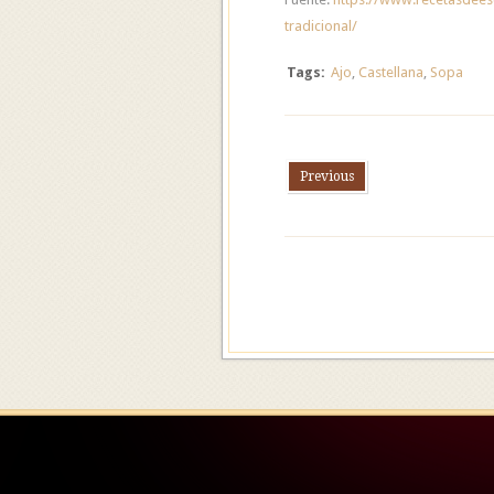
tradicional/
Tags:
Ajo
,
Castellana
,
Sopa
Previous