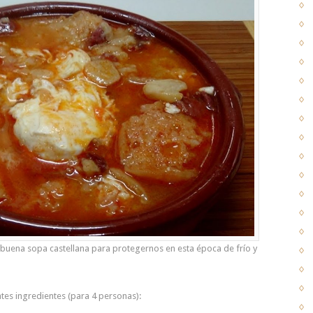
uena sopa castellana para protegernos en esta época de frío y
ntes ingredientes (para 4 personas):