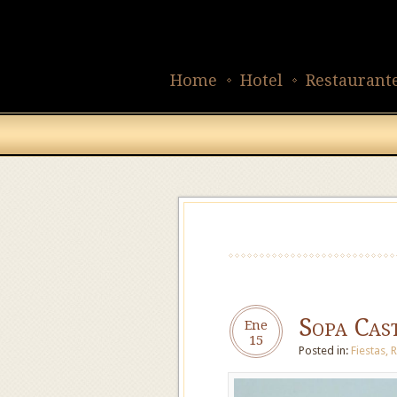
Home
Hotel
Restaurant
Sopa Cas
Ene
15
Posted in:
Fiestas
,
R