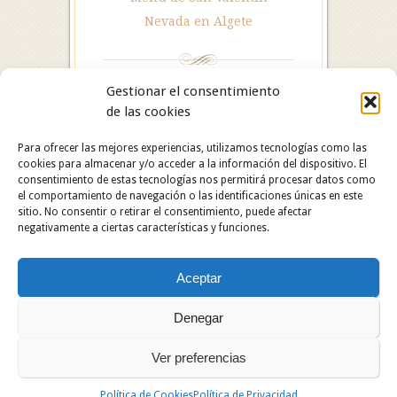
Nevada en Algete
Gestionar el consentimiento
de las cookies
Para ofrecer las mejores experiencias, utilizamos tecnologías como las
cookies para almacenar y/o acceder a la información del dispositivo. El
consentimiento de estas tecnologías nos permitirá procesar datos como
el comportamiento de navegación o las identificaciones únicas en este
sitio. No consentir o retirar el consentimiento, puede afectar
negativamente a ciertas características y funciones.
Hotel Restaurante Asador Algete. C/ San Roque, 25.
Aceptar
28110 Algete (Madrid). Hotel: 91 628 29 05 /
Restaurante: 91 629 06 60.
Copyright © 2024 Hotel Restaurante Asador Algete.
Denegar
Todos los derechos reservados.
Ver preferencias
Política de Cookies
Política de Privacidad