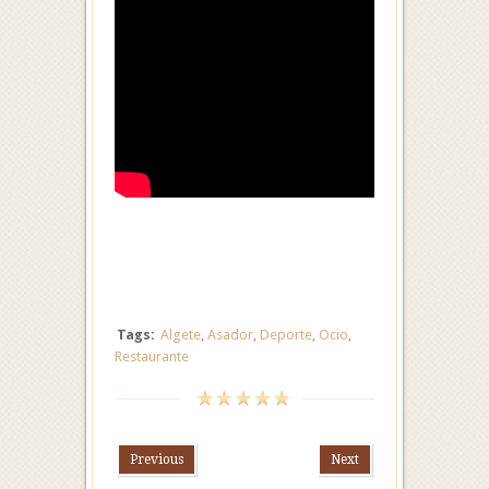
Tags:
Algete
,
Asador
,
Deporte
,
Ocio
,
Restaurante
Previous
Next