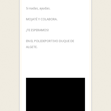
Si nadas, ayudas.
MOJATÉ Y COLABORA.
¡TE ESPERAMOS!
EN EL POLIDEPORTIVO DUQUE DE
ALGETE.