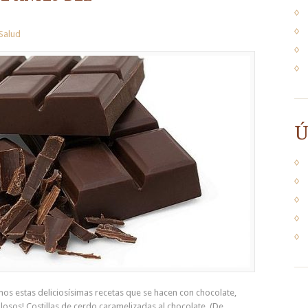
Salud
Ú
os estas deliciosísimas recetas que se hacen con chocolate,
sos! Costillas de cerdo caramelizadas al chocolate. (De