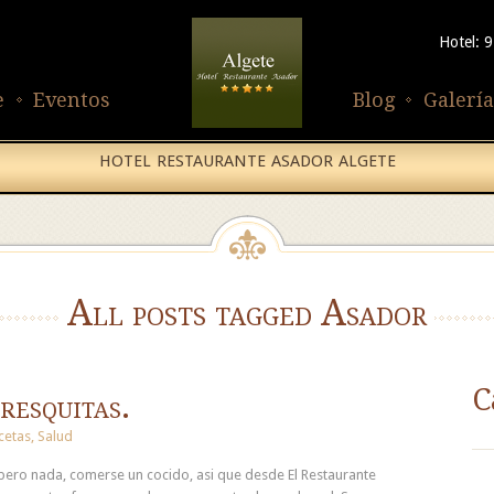
Hotel: 
e
Eventos
Blog
Galería
HOTEL RESTAURANTE ASADOR ALGETE
All posts tagged Asador
C
resquitas.
cetas
,
Salud
pero nada, comerse un cocido, asi que desde El Restaurante