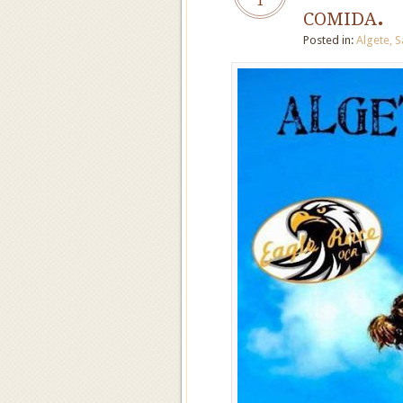
1
comida.
Posted in:
Algete
,
S