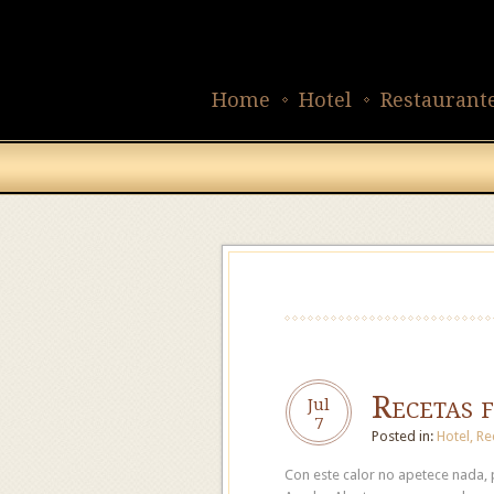
Home
Hotel
Restaurant
Recetas f
Jul
7
Posted in:
Hotel
,
Re
Con este calor no apetece nada, 