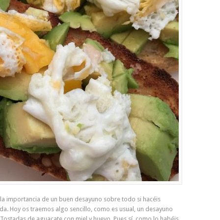
a importancia de un buen desayuno sobre todo si hacéis
ada. Hoy os traemos algo sencillo, como es usual, un desayuno
Tostadas de aguacate con miel y huevo. Pues sí, como lo habéis