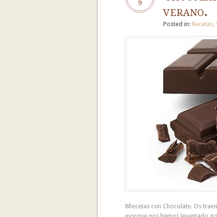
9
verano.
Posted in:
Recetas
,
8Recetas con Chocolate. Os traem
¡porque nos hemos levantado golo