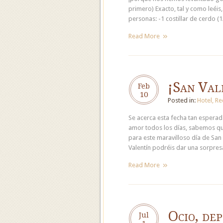
primero) Exacto, tal y como leéis
personas: -1 costillar de cerdo (
Read More
¡San Val
Feb
10
Posted in:
Hotel
,
Re
Se acerca esta fecha tan espera
amor todos los días, sabemos qu
para este maravilloso día de San 
Valentín podréis dar una sorpres
Read More
Ocio, dep
Jul