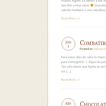
Asador Algete, os vamos a dar u
sencillas y muy sanas
Guacamol
cebolla mediana o una cebolleta.
Read More
Combatir 
Jun
1
Posted in:
Habitaci
Para estos días de calor lo mejor
para conseguirlo: 1. Bajas las per
Tan sólo tienes que fijarte en las 
sol. […]
Read More
Chocolat
Abr