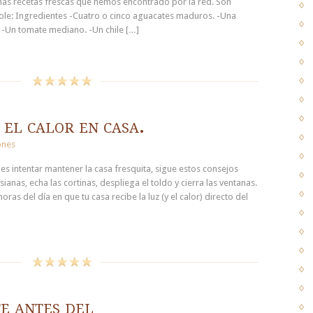
nas recetas frescas que hemos encontrado por la red. Son
e: Ingredientes -Cuatro o cinco aguacates maduros. -Una
 -Un tomate mediano. -Un chile […]
el calor en casa.
ones
 es intentar mantener la casa fresquita, sigue estos consejos
sianas, echa las cortinas, despliega el toldo y cierra las ventanas.
horas del día en que tu casa recibe la luz (y el calor) directo del
e antes del