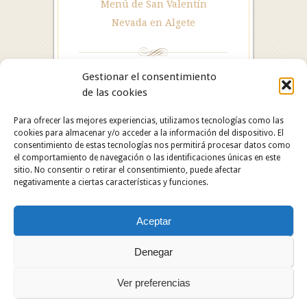
Menú de San Valentín
Nevada en Algete
Gestionar el consentimiento
de las cookies
Para ofrecer las mejores experiencias, utilizamos tecnologías como las
cookies para almacenar y/o acceder a la información del dispositivo. El
consentimiento de estas tecnologías nos permitirá procesar datos como
el comportamiento de navegación o las identificaciones únicas en este
sitio. No consentir o retirar el consentimiento, puede afectar
negativamente a ciertas características y funciones.
Hotel Restaurante Asador Algete. C/ San Roque, 25.
Aceptar
28110 Algete (Madrid). Hotel: 91 628 29 05 /
Restaurante: 91 629 06 60.
Copyright © 2024 Hotel Restaurante Asador Algete.
Denegar
Todos los derechos reservados.
Ver preferencias