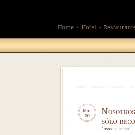
Home
Hotel
Restaurant
Nosotros
Mar
20
sólo rec
Posted in:
Menú