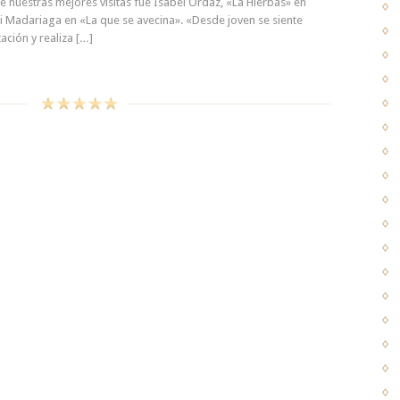
e nuestras mejores visitas fue Isabel Ordaz, «La Hierbas» en
li Madariaga en «La que se avecina». «Desde joven se siente
tación y realiza […]