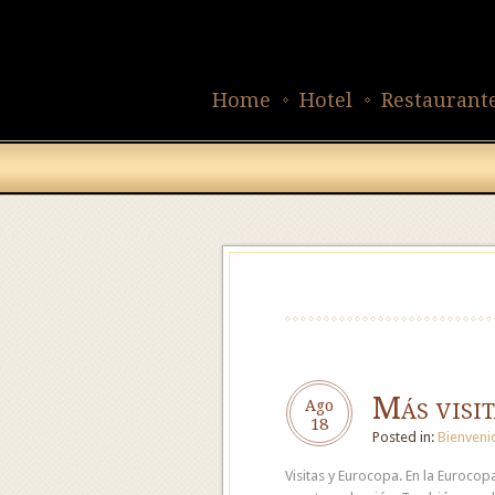
Home
Hotel
Restaurant
Más visit
Ago
18
Posted in:
Bienveni
Visitas y Eurocopa. En la Euroc