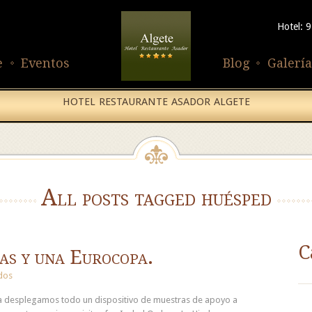
Hotel: 
e
Eventos
Blog
Galería
HOTEL RESTAURANTE ASADOR ALGETE
All posts tagged huésped
C
as y una Eurocopa.
dos
opa desplegamos todo un dispositivo de muestras de apoyo a