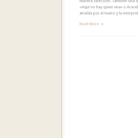
nuestra selección. También una d
«Aquí no hay quien viva» o Arace
atraída por el teatro y la interpre
Read More