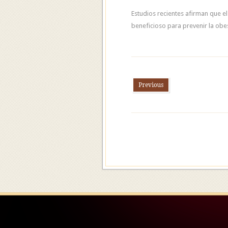
Estudios recientes afirman que el
beneficioso para prevenir la obe
Previous