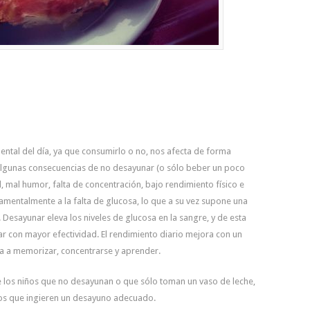
ntal del día, ya que consumirlo o no, nos afecta de forma
 Algunas consecuencias de no desayunar (o sólo beber un poco
, mal humor, falta de concentración, bajo rendimiento físico e
damentalmente a la falta de glucosa, lo que a su vez supone una
Desayunar eleva los niveles de glucosa en la sangre, y de esta
r con mayor efectividad. El rendimiento diario mejora con un
 a memorizar, concentrarse y aprender.
los niños que no desayunan o que sólo toman un vaso de leche,
los que ingieren un desayuno adecuado.