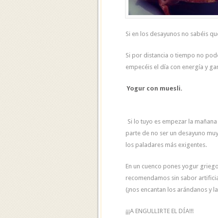
Si en los desayunos no sabéis qué 
Si por distancia o tiempo no po
empecéis el día con energía y gan
Yogur con muesli.
Si lo tuyo es empezar la mañana 
parte de no ser un desayuno muy 
los paladares más exigentes.
En un cuenco pones yogur griego
recomendamos sin sabor artificia
(¡nos encantan los arándanos y la
¡¡¡A ENGULLIRTE EL DÍA!!!