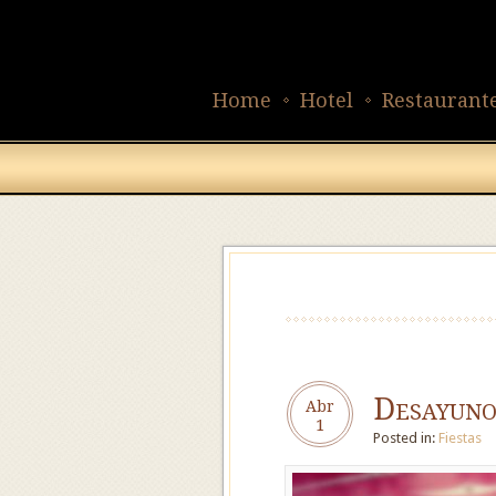
Home
Hotel
Restaurant
Desayuno
Abr
1
Posted in:
Fiestas