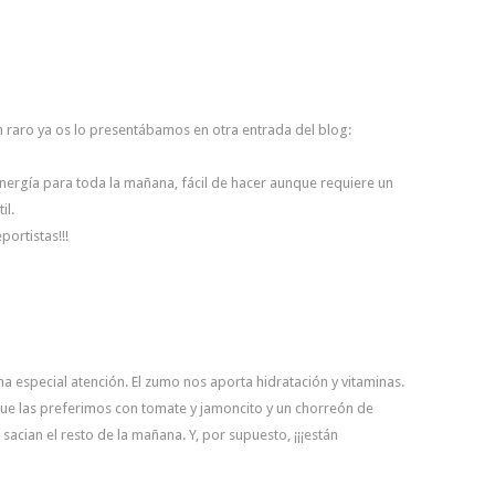
 raro ya os lo presentábamos en otra entrada del blog:
nergía para toda la mañana, fácil de hacer aunque requiere un
il.
portistas!!!
a especial atención. El zumo nos aporta hidratación y vitaminas.
 que las preferimos con tomate y jamoncito y un chorreón de
sacian el resto de la mañana. Y, por supuesto, ¡¡¡están