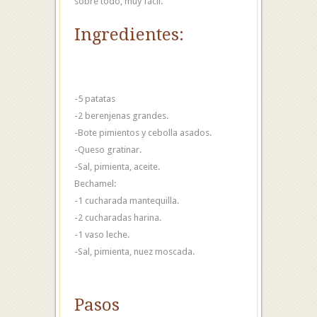
sobre todo, muy fácil.
Ingredientes:
-5
patatas
-2
berenjenas grandes.
-Bote
pimientos y cebolla asados.
-Queso gratinar.
-Sal, pimienta, aceite.
Bechamel:
-1 cucharada
mantequilla.
-2 cucharadas
harina.
-1 vaso
leche.
-Sal, pimienta, nuez moscada.
Pasos