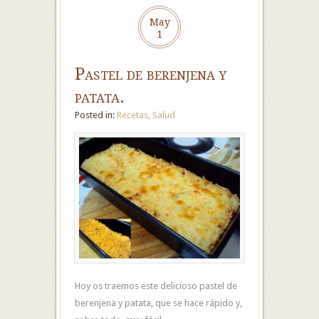
May
1
Pastel de berenjena y
patata.
Posted in:
Recetas
,
Salud
Hoy os traemos este delicioso pastel de
berenjena y patata, que se hace rápido y,