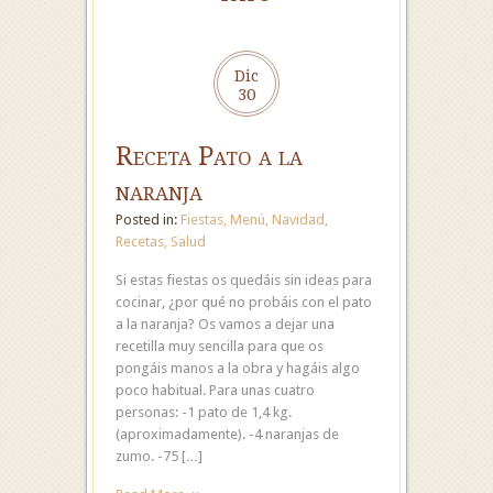
Dic
30
Receta Pato a la
naranja
Posted in:
Fiestas
,
Menú
,
Navidad
,
Recetas
,
Salud
Si estas fiestas os quedáis sin ideas para
cocinar, ¿por qué no probáis con el pato
a la naranja? Os vamos a dejar una
recetilla muy sencilla para que os
pongáis manos a la obra y hagáis algo
poco habitual. Para unas cuatro
personas: -1 pato de 1,4 kg.
(aproximadamente). -4 naranjas de
zumo. -75 […]