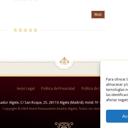
Next
Para ofrecer 
almacenar y/o
Aviso Legal
Política de Privacidad
Política de Cookies
tecnologías 
las identifica
afectar negati
ador Algete. C/ San Roque, 25. 28110 Algete (Madrid). Hotel: 91 628 29 05 / Resta
Copyright © 2024 Hotel Restaurante Asador Algete. Todos los derechos reservados.
Ac