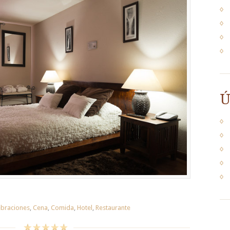
Ú
ebraciones
,
Cena
,
Comida
,
Hotel
,
Restaurante