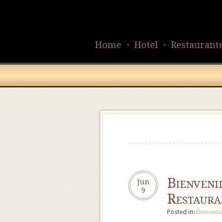
Home
Hotel
Restaurant
Bienveni
Jun
9
Restaura
Posted in:
Bienveni