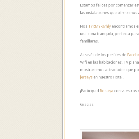
Estamos felices por comenzar est
las instalaciones que ofrecemos a
Nos
TYRMY-s?hly
encontramos en 
una zona tranquila, perfecta par
familiares.
A través de los perfiles de
Faceb
Wifi en las habitaciones, TV plan
mostraremos actividades que p
jerseys
en nuestro Hotel.
¡Participad
Rossiya
con vuestros 
Gracias.