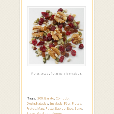
Frutos secos y frutas para la ensalada.
Tags:
300
,
Barato
,
Cómodo
,
Deshidratadas
,
Ensalada
,
Fácil
,
Frutas
,
Frutos
,
Maiz
,
Pasta
,
Rápido
,
Rico
,
Sano
,
Secos
,
Verduras
,
Viernes