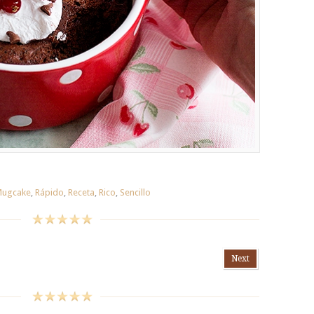
ugcake
,
Rápido
,
Receta
,
Rico
,
Sencillo
Next