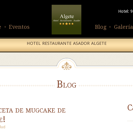
Hotel: 
e
Eventos
Blog
Galería
HOTEL RESTAURANTE ASADOR ALGETE
Blog
C
ceta de mugcake de
e!
lud