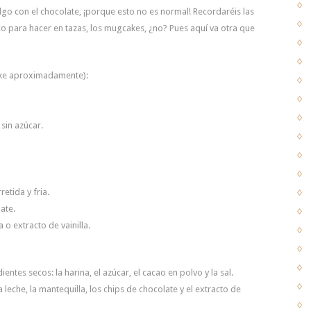
lgo con el chocolate, ¡porque esto no es normal! Recordaréis las
 para hacer en tazas, los mugcakes, ¿no? Pues aquí va otra que
ke aproximadamente):
sin azúcar.
etida y fria.
ate.
 o extracto de vainilla.
entes secos: la harina, el azúcar, el cacao en polvo y la sal.
 leche, la mantequilla, los chips de chocolate y el extracto de