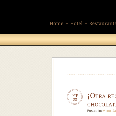
Home
Hotel
Restaurant
¡Otra re
Sep
30
chocolat
Posted in:
Menú
,
Sa