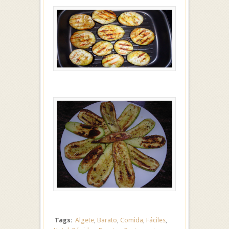
Tags:
Algete
,
Barato
,
Comida
,
Fáciles
,